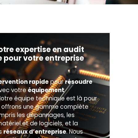
otre expertise en audit
 pour votre entreprise
ervention rapide
pour
résoudre
vec votre
équipement
otre équipe technique est là pour
us offrons une gamme complète
ompris les dépannages, les
atériel et de logiciels, et la
es
réseaux d’entreprise
. Nous