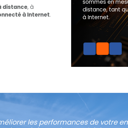
sommes en mesure
à distance
, à
distance, tant q
onnecté à Internet
.
à Internet.
méliorer les performances de votre en