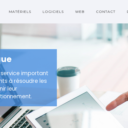
MATÉRIELS
LOGICIELS
WEB
CONTACT
que
 service important
nts à résoudre les
ir leur
ctionnement.