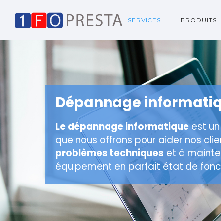
SERVICES
PRODUITS
Dépannage informati
Le dépannage informatique
est un
que nous offrons pour aider nos clie
problèmes techniques
et à mainten
équipement en parfait état de fon