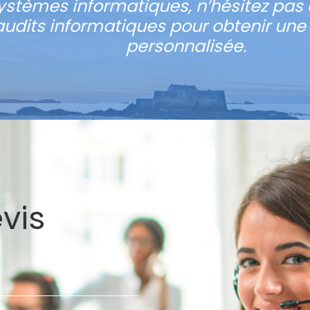
stèmes informatiques, n’hésitez pas 
audits informatiques pour obtenir une
personnalisée.
vis