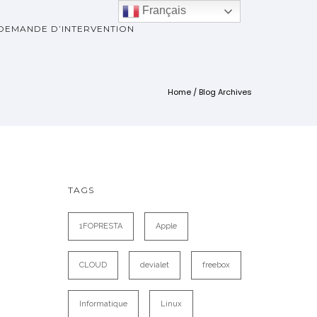
Français
DEMANDE D’INTERVENTION
Home
/ Blog Archives
TAGS
1FOPRESTA
Apple
CLOUD
devialet
freebox
Informatique
Linux
t