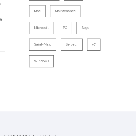
s
Mac
Maintenance
ce
Microsoft
PC
Sage
Saint-Malo
Serveur
v7
Windows
RECHERCHER SUR LE SITE