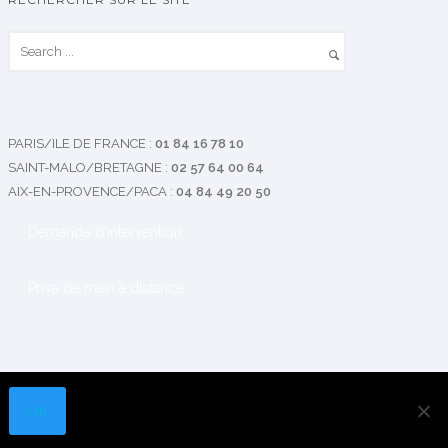
PARIS/ILE DE FRANCE
:
01 84 16 78 10
SAINT-MALO/BRETAGNE
:
02 57 64 00 64
AIX-EN-PROVENCE/PACA
:
04 84 49 20 50
Demande d'intervention
Prise de main à distance
OK