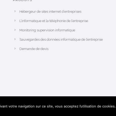
Hébergeur de sites internet d’entreprises
L’informatique et la téléphonie de l’entreprise
Monitoring supervision informatique
Sauvegardes des données informatique de l’entreprise
Demande de devis
vant votre navigation sur ce site, vous acceptez l’utilisation de cookies.
1FOPRESTA
Tous droits réservés 2023 -
Mentions légales