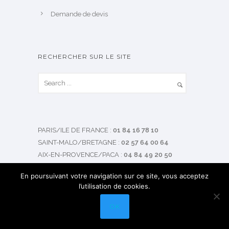
Demande de devis
RECHERCHER SUR LE SITE
PARIS/ILE DE FRANCE
:
01 84 16 78 10
SAINT-MALO/BRETAGNE
:
02 57 64 00 64
AIX-EN-PROVENCE/PACA
:
04 84 49 20 50
Demande d'intervention
En poursuivant votre navigation sur ce site, vous acceptez
l’utilisation de cookies.
Prise de main à distance
OK