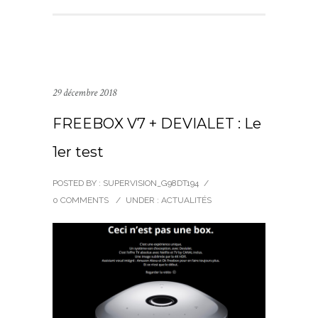
29 décembre 2018
FREEBOX V7 + DEVIALET : Le
1er test
POSTED BY : SUPERVISION_G98DT194
/
0 COMMENTS
/
UNDER :
ACTUALITÉS