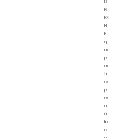
D
EL
ES
N
E
q
ui
p
ar
ti
ci
p
er
a
à
la
c
o