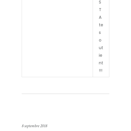
S
T
A
te
s
o
ut
ie
nt
!!!
8 septembre 2018