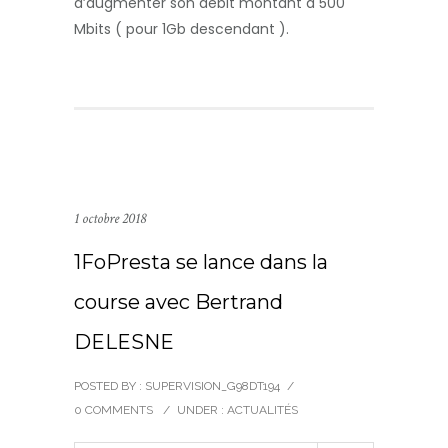
d’augmenter son débit montant à 500
Mbits ( pour 1Gb descendant ).
1 octobre 2018
1FoPresta se lance dans la
course avec Bertrand
DELESNE
POSTED BY : SUPERVISION_G98DT194
/
0 COMMENTS
/
UNDER :
ACTUALITÉS