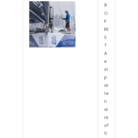
1F
O
P
RE
S
T
A
e
st
p
ar
te
n
ai
re
of
fi