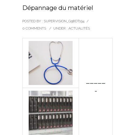
Dépannage du matériel
POSTED BY : SUPERVISION_G98DT194
/
0 COMMENTS
/
UNDER :
ACTUALITÉS
—————
-